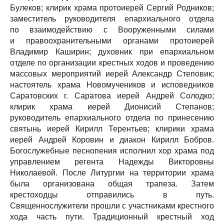
Булеков; клирик храма протоиерей Сергий Родников;
заместитель руководителя епархиального отдела
по взаимодействию с Вооруженными силами
и правоохранительными органами протоиерей
Владимир Каширин; духовник при епархиальном
отделе по организации крестных ходов и проведению
массовых мероприятий иерей Александр Степовик;
настоятель храма Новомучеников и исповедников
Саратовских г. Саратова иерей Андрей Солодко;
клирик храма иерей Дионисий Степанов;
руководитель епархиального отдела по принесению
святынь иерей Кирилл Терентьев; клирики храма
иерей Андрей Коровин и диакон Кирилл Бобров.
Богослужебные песнопения исполнил хор храма под
управлением регента Надежды Викторовны
Николаевой. После Литургии на территории храма
была организована общая трапеза. Затем
крестоходцы отправились в путь.
Священнослужители прошли с участниками крестного
хода часть пути. Традиционный крестный ход