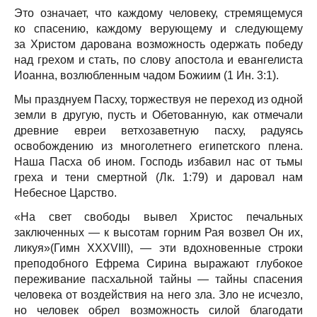
Это означает, что каждому человеку, стремящемуся
ко спасению, каждому верующему и следующему
за Христом дарована возможность одержать победу
над грехом и стать, по слову апостола и евангелиста
Иоанна, возлюбленным чадом Божиим (1 Ин. 3:1).
Мы празднуем Пасху, торжествуя не переход из одной
земли в другую, пусть и Обетованную, как отмечали
древние евреи ветхозаветную пасху, радуясь
освобождению из многолетнего египетского плена.
Наша Пасха об ином. Господь избавил нас от тьмы
греха и тени смертной (Лк. 1:79) и даровал нам
Небесное Царство.
«На свет свободы вывел Христос печальных
заключенных — к высотам горним Рая возвел Он их,
ликуя»(Гимн XXXVIII), — эти вдохновенные строки
преподобного Ефрема Сирина выражают глубокое
переживание пасхальной тайны — тайны спасения
человека от воздействия на него зла. Зло не исчезло,
но человек обрел возможность силой благодати