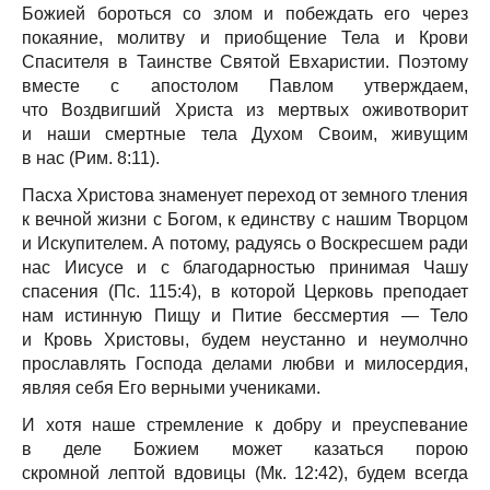
Божией бороться со злом и побеждать его через
покаяние, молитву и приобщение Тела и Крови
Спасителя в Таинстве Святой Евхаристии. Поэтому
вместе с апостолом Павлом утверждаем,
что Воздвигший Христа из мертвых оживотворит
и наши смертные тела Духом Своим, живущим
в нас (Рим. 8:11).
Пасха Христова знаменует переход от земного тления
к вечной жизни с Богом, к единству с нашим Творцом
и Искупителем. А потому, радуясь о Воскресшем ради
нас Иисусе и с благодарностью принимая Чашу
спасения (Пс. 115:4), в которой Церковь преподает
нам истинную Пищу и Питие бессмертия — Тело
и Кровь Христовы, будем неустанно и неумолчно
прославлять Господа делами любви и милосердия,
являя себя Его верными учениками.
И хотя наше стремление к добру и преуспевание
в деле Божием может казаться порою
скромной лептой вдовицы (Мк. 12:42), будем всегда