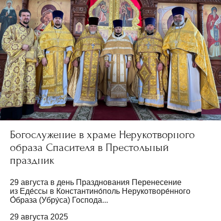
Богослужение в храме Нерукотворного
образа Спасителя в Престольный
праздник
29 августа в день Празднования Перенесение
из Еде́ссы в Константино́поль Нерукотворе́нного
О́браза (Убру́са) Господа...
29 августа 2025