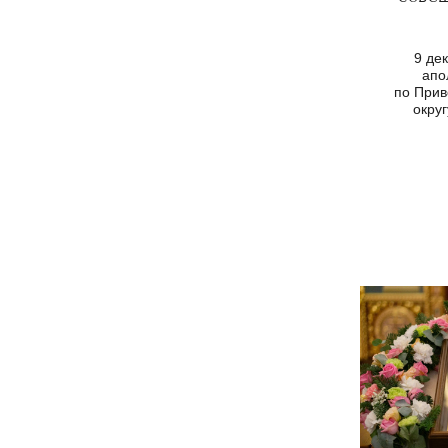
9 де
апо
по При
округ