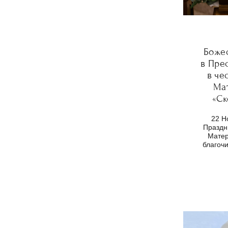
Боже
в Пре
в че
Ма
«Ск
22 Н
Праздн
Матер
благоч