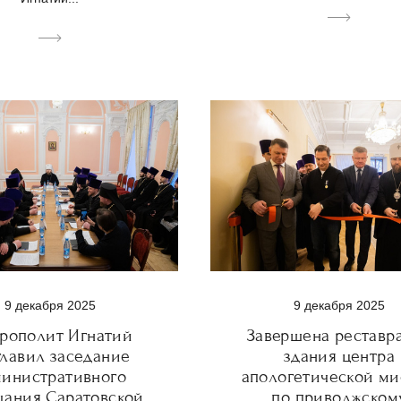
9 декабря 2025
9 декабря 2025
рополит Игнатий
Завершена реставр
главил заседание
здания центра
министративного
апологетической м
щания Саратовской
по приволжском