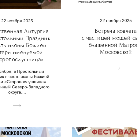
22 ноября 2025
22 ноября 2025
Встреча ковчега
ственная Литургия
с частицей мощей с
стольный Праздник
блаженной Матро
сть иконы Божией
Московской
тери именуемой
оропослушница»
оября, в Престольный
ик в честь иконы Божией
и «Скоропослушница»
инный Северо-Западного
округа,...