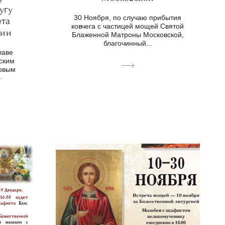
угу
30 Ноября, по случаю прибытия
ета
ковчега с частицей мощей Святой
хии
Блаженной Матроны Московской,
благочинный...
лаве
ским
ервым
—