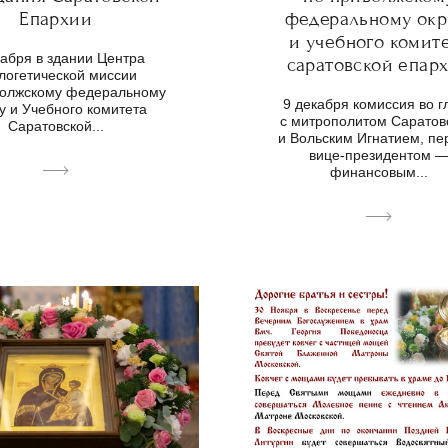
Епархии
федеральному окр
и учебного комит
кабря в здании Центра
саратовской епар
логетической миссии
волжскому федеральному
9 декабря комиссия во г
у и Учебного комитета
с митрополитом Саратов
Саратовской...
и Вольским Игнатием, п
вице-президентом 
финансовым...