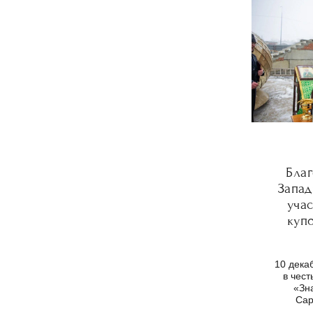
Бла
Запад
уча
куп
10 дека
в чес
«Зн
Сар