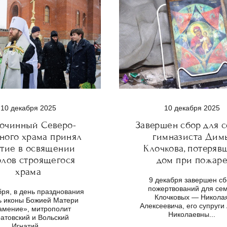
10 декабря 2025
10 декабря 2025
гочинный Северо-
Завершен сбор для 
ного храма принял
гимназиста Дим
стие в освящении
Клочкова, потеряв
олов строящегося
дом при пожар
храма
9 декабря завершен с
пожертвований для се
бря, в день празднования
Клочковых — Никола
ть иконы Божией Матери
Алексеевича, его супруги
амение», митрополит
Николаевны...
атовский и Вольский
Игнатий...