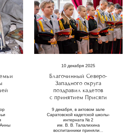
10 декабря 2025
Благочинный Северо-
семьи
Западного округа
ы
поздравил кадетов
шей
с принятием Присяги
е
9 декабря, в актовом зале
бор
Саратовской кадетской школы-
мьи
интерната № 2
я
им. В. В. Талалихина
 Анны
воспитанники приняли...