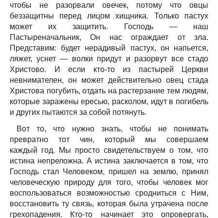
чтобы не разорвали овечек, потому что овцы
беззащитны перед лицом хищника. Только пастух
может их защитить. Господь — наш
Пастыреначальник, Он нас ограждает от зла.
Представим: будет нерадивый пастух, он напьется,
ляжет, уснет — волки придут и разорвут все стадо
Христово. И если кто-то из пастырей Церкви
невнимателен, он может действительно овец стада
Христова погубить, отдать на растерзание тем людям,
которые заражены ересью, расколом, идут в погибель
и других пытаются за собой потянуть.
Вот то, что нужно знать, чтобы не понимать
превратно тот чин, который мы совершаем
каждый год. Мы просто свидетельствуем о том, что
истина непреложна. А истина заключается в том, что
Господь стал Человеком, пришел на землю, принял
человеческую природу для того, чтобы человек мог
воспользоваться возможностью сродниться с Ним,
восстановить ту связь, которая была утрачена после
грехопадения. Кто-то начинает это опровергать,