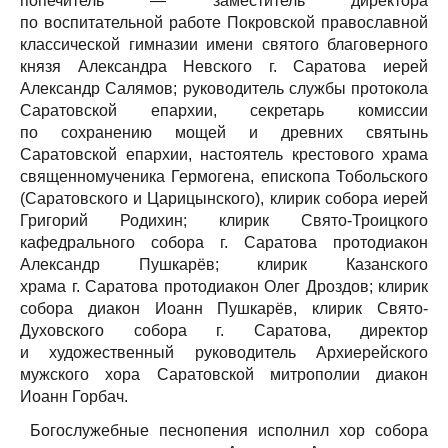
попечитель — заместитель директора
по воспитательной работе Покровской православной
классической гимназии имени святого благоверного
князя Александра Невского г. Саратова иерей
Александр Салямов; руководитель службы протокола
Саратовской епархии, секретарь комиссии
по сохранению мощей и древних святынь
Саратовской епархии, настоятель крестового храма
священномученика Гермогена, епископа Тобольского
(Саратовского и Царицынского), клирик собора иерей
Григорий Родихин; клирик Свято-Троицкого
кафедрального собора г. Саратова протодиакон
Александр Пушкарёв; клирик Казанского
храма г. Саратова протодиакон Олег Дроздов; клирик
собора диакон Иоанн Пушкарёв, клирик Свято-
Духовского собора г. Саратова, директор
и художественный руководитель Архиерейского
мужского хора Саратовской митрополии диакон
Иоанн Горбач.
Богослужебные песнопения исполнил хор собора