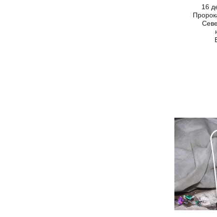
16 д
Пророк
Севе