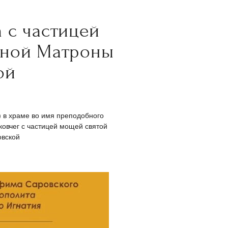
 с частицей
нной Матроны
ой
) в храме во имя преподобного
ковчег с частицей мощей святой
овской