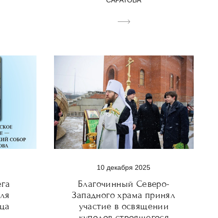
САРАТОВА
10 декабря 2025
ега
Благочинный Северо-
ля
Западного храма принял
ца
участие в освящении
куполов строящегося