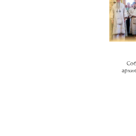
Соб
архи