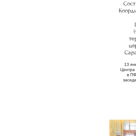
Сост
Коорд
те
це
Сар
13 ян
Центра
в ПФ
засед