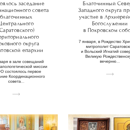
оялось заседание
Благочинный Севе
инационного совета
Западного округа п
благочинных
участие в Архиерей
Центрального
Богослужении
(Саратовского)
в Покровском соб
рриториального
7 января, в Рождество Хри
рковного округа
митрополит Саратовск
атовской епархии
и Вольский Игнатий сов
Великую Рождественс
вечерню...
варя в зале совещаний
 апологетической миссии
О состоялось первое
ание Координационного
совета...