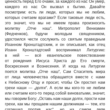
ценность перед Его очами, за каждого из нас Он умер,
каждого из нас Он вызвал к бытию. Давайте
посмотрим: есть ли люди, которых мы не любим,
которых считаем врагами? Если таковые люди есть,
это значит, что мы не имеем права произносить
молитву „Отче наш“. Митрополит Вениамин
(Федченков), будучи молодым священником,
удостоился чести сослужить со святым праведным
Иоанном Кронштадтским, и он описывает, как отец
Иоанн Кронштадтский воспринимал Литургию:
в ней — всё евангельское повествование
от рождения Иисуса Христа до Его смерти,
Воскресения и Вознесения. И когда на Литургии
поется молитва „Отче наш“, Сам Спаситель мира
от лица человечества обращается вместе с нами
к Небесному Отцу и просит, чтобы Он простил нам
грехи наши — „долги“. А если мы кого-то не любим
или считаем кого-то перед собой виноватыми, значит,
мы говорим Богу: „Оставь нам наши долги, прости нам
грехи, как мы прощаем нашим должникам — тем, кто
согрешил против нас“, но на самом деле