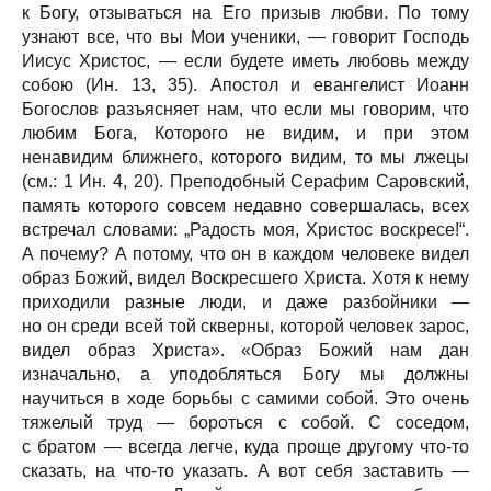
к Богу, отзываться на Его призыв любви. По тому
узнают все, что вы Мои ученики, — говорит Господь
Иисус Христос, — если будете иметь любовь между
собою (Ин. 13, 35). Апостол и евангелист Иоанн
Богослов разъясняет нам, что если мы говорим, что
любим Бога, Которого не видим, и при этом
ненавидим ближнего, которого видим, то мы лжецы
(см.: 1 Ин. 4, 20). Преподобный Серафим Саровский,
память которого совсем недавно совершалась, всех
встречал словами: „Радость моя, Христос воскресе!“.
А почему? А потому, что он в каждом человеке видел
образ Божий, видел Воскресшего Христа. Хотя к нему
приходили разные люди, и даже разбойники —
но он среди всей той скверны, которой человек зарос,
видел образ Христа». «Образ Божий нам дан
изначально, а уподобляться Богу мы должны
научиться в ходе борьбы с самими собой. Это очень
тяжелый труд — бороться с собой. С соседом,
с братом — всегда легче, куда проще другому что-то
сказать, на что-то указать. А вот себя заставить —