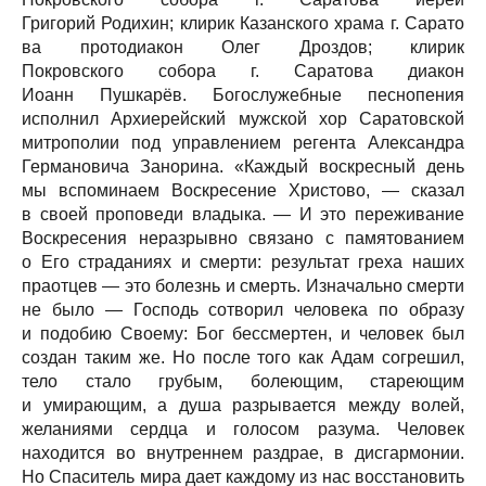
Григорий Родихин; клирик Казанского храма г. Сарато
ва протодиакон Олег Дроздов; клирик
Покровского собора г. Саратова диакон
Иоанн Пушкарёв. Богослужебные песнопения
исполнил Архиерейский мужской хор Саратовской
митрополии под управлением регента Александра
Германовича Занорина. «Каждый воскресный день
мы вспоминаем Воскресение Христово, — сказал
в своей проповеди владыка. — И это переживание
Воскресения неразрывно связано с памятованием
о Его страданиях и смерти: результат греха наших
праотцев — это болезнь и смерть. Изначально смерти
не было — Господь сотворил человека по образу
и подобию Своему: Бог бессмертен, и человек был
создан таким же. Но после того как Адам согрешил,
тело стало грубым, болеющим, стареющим
и умирающим, а душа разрывается между волей,
желаниями сердца и голосом разума. Человек
находится во внутреннем раздрае, в дисгармонии.
Но Спаситель мира дает каждому из нас восстановить