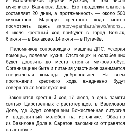
и исповедников Церкви Русской, в том числе
мучеников Вавилова Дола. Его продолжительность
составляет 20 дней, а протяженность — около 500
километров. Маршрут крестного хода можно
посмотреть здесь
saratov-eparhia.ru/news/anons…
4 июля крестный ход прибудет в город Вольск,
6 июля — в Балаково, 14 июля — в Пугачёв.
Паломников сопровождают машина ДПС, «скорая
помощь», полевая кухня. Отстающих и ослабевших
будет довозить до места стоянки микроавтобус.
Организацией быта и питания участников занимается
специальная команда добровольцев. На всем
протяжении крестного хода ежедневно будут
совершаться богослужения.
Закончится крестный ход 17 июля, в день памяти
святых Царственных страстотерпцев, в Вавиловом
Доле, где будут совершены Божественная литургия
и водосвятный молебен на источнике. Обратно
из Вавилова Дола в Саратов паломники отправятся
на автобусе.