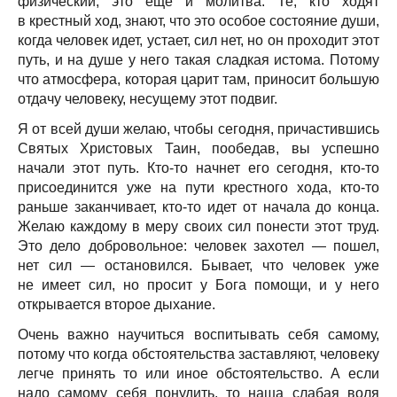
физический, это еще и молитва. Те, кто ходят
в крестный ход, знают, что это особое состояние души,
когда человек идет, устает, сил нет, но он проходит этот
путь, и на душе у него такая сладкая истома. Потому
что атмосфера, которая царит там, приносит большую
отдачу человеку, несущему этот подвиг.
Я от всей души желаю, чтобы сегодня, причастившись
Святых Христовых Таин, пообедав, вы успешно
начали этот путь. Кто-то начнет его сегодня, кто-то
присоединится уже на пути крестного хода, кто-то
раньше заканчивает, кто-то идет от начала до конца.
Желаю каждому в меру своих сил понести этот труд.
Это дело добровольное: человек захотел — пошел,
нет сил — остановился. Бывает, что человек уже
не имеет сил, но просит у Бога помощи, и у него
открывается второе дыхание.
Очень важно научиться воспитывать себя самому,
потому что когда обстоятельства заставляют, человеку
легче принять то или иное обстоятельство. А если
надо самому себя понудить, то наша слабая воля