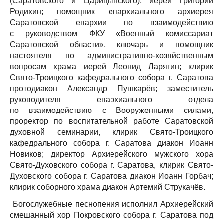
(Саратовского и Царицынского), иерей Григорий
Родихин; помощник епархиального архиерея
Саратовской епархии по взаимодействию
с руководством ФКУ «Военный комиссариат
Саратовской области», ключарь и помощник
настоятеля по административно-хозяйственным
вопросам храма иерей Леонид Ларягин; клирик
Свято-Троицкого кафедрального собора г. Саратова
протодиакон Александр Пушкарёв; заместитель
руководителя епархиального отдела
по взаимодействию с Вооруженными силами,
проректор по воспитательной работе Саратовской
духовной семинарии, клирик Свято-Троицкого
кафедрального собора г. Саратова диакон Иоанн
Новиков; директор Архиерейского мужского хора
Свято-Духовского собора г. Саратова, клирик Свято-
Духовского собора г. Саратова диакон Иоанн Горбач;
клирик соборного храма диакон Артемий Струкачёв.
Богослужебные песнопения исполнил Архиерейский
смешанный хор Покровского собора г. Саратова под