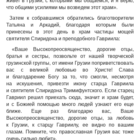
живет в Грузии, с которыми мы общаемся, и я верю,
что общими усилиями мы возведем этот храм».
Затем к собравшимся обратились благотворители
Татьяна и Аркадий, благодаря которым были
принесены в этот день в храм частицы мощей
святителя Спиридона и преподобного Гавриила:
«Ваше Высокопреосвященство, дорогие отцы,
братья и сестры, позвольте от нашей творческой
грузинской группы, от имени Грузии поприветствовать
вас с великой любовью во Христе! Слава
и благодарение Богу за то, что смогли, несмотря
на искушения, привезти икону старца Гавриила
и святителя Спиридона Тримифунтского. Если старец
Гавриил решил приехать сюда, значит и храм будет,
и с Божией помощью много людей узнают его еще
ближе. Еще раз благодарю вас, Ваше
Высокопреосвященство, дорогие отцы, за любовь
к Грузии, к старцу Гавриилу, ее видно по вашим
глазам. Помните, что православная Грузия вас тоже
очень сильно любит».